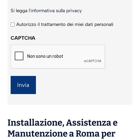
Si
Si legga l'
informativa sulla privacy
legga
l'informativa
Autorizzo il trattamento dei miei dati personali
sulla
CAPTCHA
privacy
*
Installazione
,
Assistenza
e
Manutenzione
a Roma per