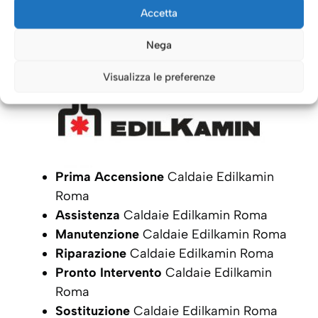
Caldaie Roma: i nostri servizi
Accetta
per le Caldaie
Edilkamin
Nega
Visualizza le preferenze
Prima Accensione
Caldaie Edilkamin
Roma
Assistenza
Caldaie Edilkamin Roma
Manutenzione
Caldaie Edilkamin Roma
Riparazione
Caldaie Edilkamin Roma
Pronto Intervento
Caldaie Edilkamin
Roma
Sostituzione
Caldaie Edilkamin Roma