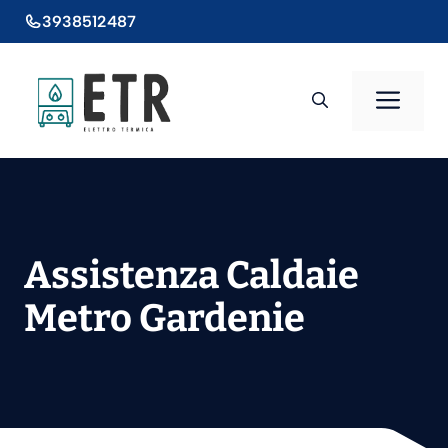
Vai
3938512487
al
contenuto
Men
Assistenza Caldaie
Metro Gardenie