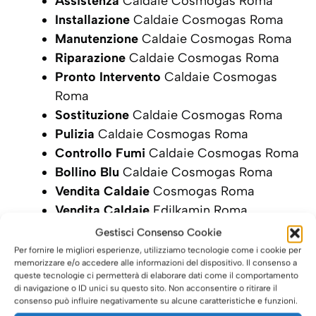
Assistenza
Caldaie Cosmogas Roma
Installazione
Caldaie Cosmogas Roma
Manutenzione
Caldaie Cosmogas Roma
Riparazione
Caldaie Cosmogas Roma
Pronto Intervento
Caldaie Cosmogas
Roma
Sostituzione
Caldaie Cosmogas Roma
Pulizia
Caldaie Cosmogas Roma
Controllo Fumi
Caldaie Cosmogas Roma
Bollino Blu
Caldaie Cosmogas Roma
Vendita Caldaie
Cosmogas Roma
Vendita Caldaie
Edilkamin Roma
Gestisci Consenso Cookie
SCRIVI ORA LA TUA RICHIESTA DI
Per fornire le migliori esperienze, utilizziamo tecnologie come i cookie per
INTERVENTO
memorizzare e/o accedere alle informazioni del dispositivo. Il consenso a
queste tecnologie ci permetterà di elaborare dati come il comportamento
di navigazione o ID unici su questo sito. Non acconsentire o ritirare il
consenso può influire negativamente su alcune caratteristiche e funzioni.