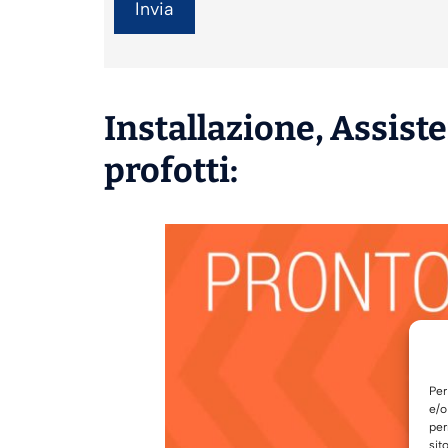
Installazione
,
Assist
profotti:
Per
e/o
per
sit