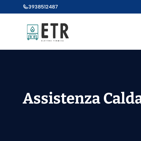
Vai
3938512487
al
contenuto
Assistenza Cald