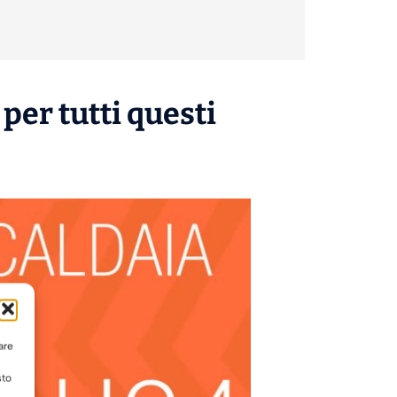
per tutti questi
are
sto