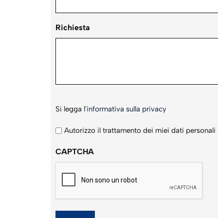
Richiesta
Si
Si legga l'
informativa sulla privacy
legga
l'informativa
Autorizzo il trattamento dei miei dati personali
sulla
CAPTCHA
privacy
*