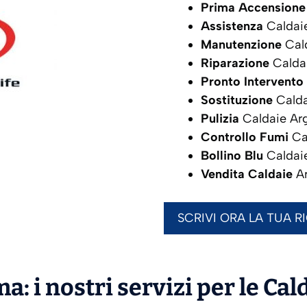
Prima Accensione
Assistenza
Caldai
Manutenzione
Cal
Riparazione
Calda
Pronto Intervento
Sostituzione
Calda
Pulizia
Caldaie Ar
Controllo Fumi
Ca
Bollino Blu
Caldai
Vendita Caldaie
A
SCRIVI ORA LA TUA R
a: i nostri servizi per le Cal