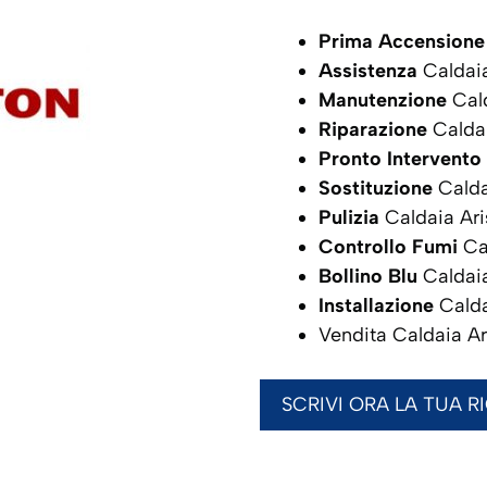
Prima Accensione
Assistenza
Caldai
Manutenzione
Cald
Riparazione
Calda
Pronto Intervento
Sostituzione
Calda
Pulizia
Caldaia Ar
Controllo Fumi
Ca
Bollino Blu
Caldai
Installazione
Calda
Vendita Caldaia A
SCRIVI ORA LA TUA R