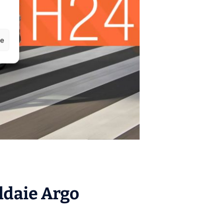
ze
aldaie
Argo