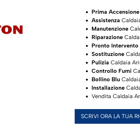
Prima Accensione
Assistenza
Caldai
Manutenzione
Cald
Riparazione
Calda
Pronto Intervento
Sostituzione
Calda
Pulizia
Caldaia Ar
Controllo Fumi
Ca
Bollino Blu
Caldai
Installazione
Calda
Vendita Caldaia A
SCRIVI ORA LA TUA R