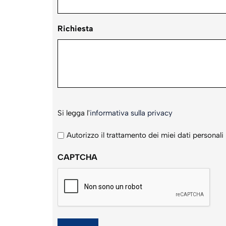
Richiesta
Si
Si legga l'
informativa sulla privacy
legga
l'informativa
Autorizzo il trattamento dei miei dati personali
sulla
CAPTCHA
privacy
*