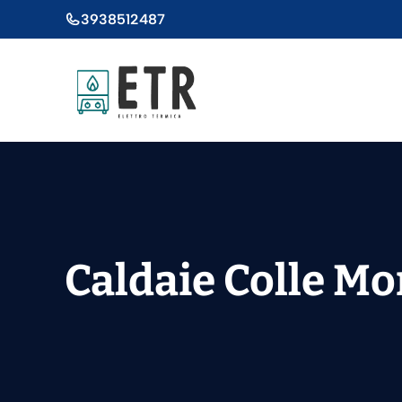
Vai
3938512487
al
contenuto
Caldaie Colle M