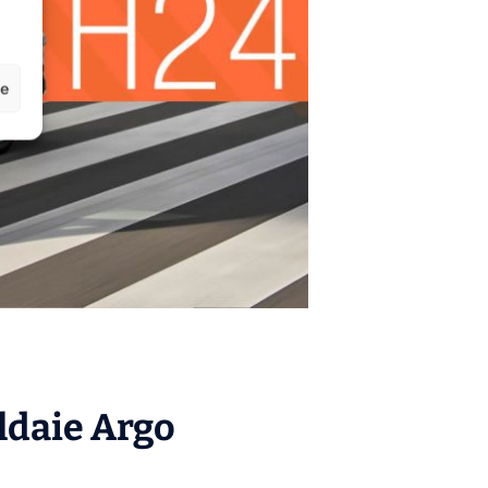
ze
aldaie
Argo