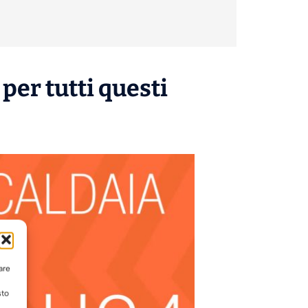
per tutti questi
are
sto