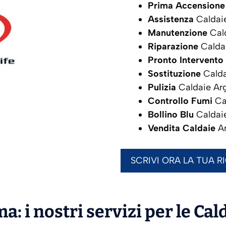
Prima Accensione
Assistenza
Caldai
Manutenzione
Cal
Riparazione
Calda
Pronto Intervento
Sostituzione
Calda
Pulizia
Caldaie Ar
Controllo Fumi
Ca
Bollino Blu
Caldai
Vendita Caldaie
A
SCRIVI ORA LA TUA R
a: i nostri servizi per le Cal