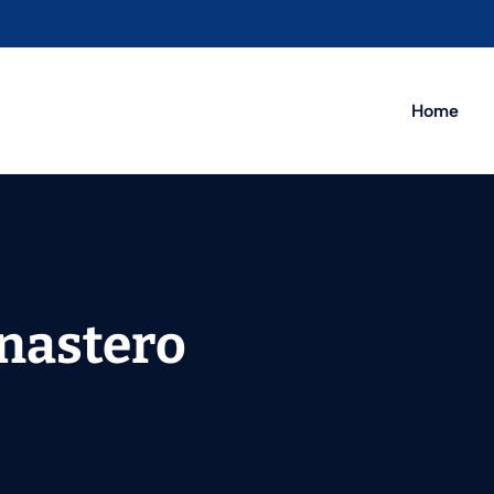
Home
onastero