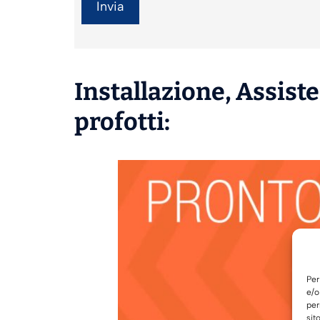
Installazione
,
Assist
profotti:
Per
e/o
per
sit