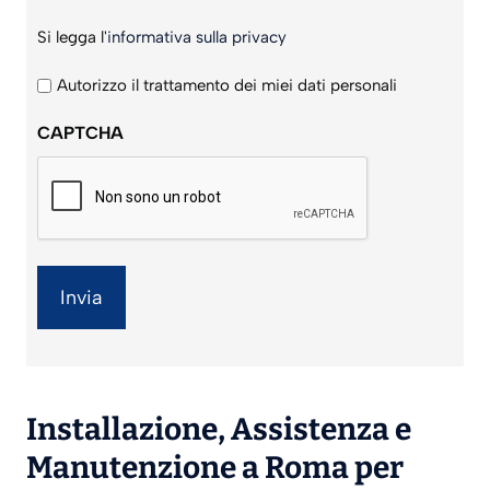
Si
Si legga l'
informativa sulla privacy
legga
l'informativa
Autorizzo il trattamento dei miei dati personali
sulla
CAPTCHA
privacy
*
Installazione
,
Assistenza
e
Manutenzione
a Roma per