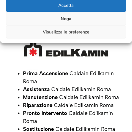
Caldaie Roma: i nostri servizi
Accetta
per le Caldaie
Edilkamin
Nega
Visualizza le preferenze
Prima Accensione
Caldaie Edilkamin
Roma
Assistenza
Caldaie Edilkamin Roma
Manutenzione
Caldaie Edilkamin Roma
Riparazione
Caldaie Edilkamin Roma
Pronto Intervento
Caldaie Edilkamin
Roma
Sostituzione
Caldaie Edilkamin Roma