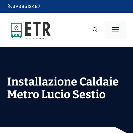
Vai
3938512487
al
contenuto
Men
Installazione Caldaie
Metro Lucio Sestio