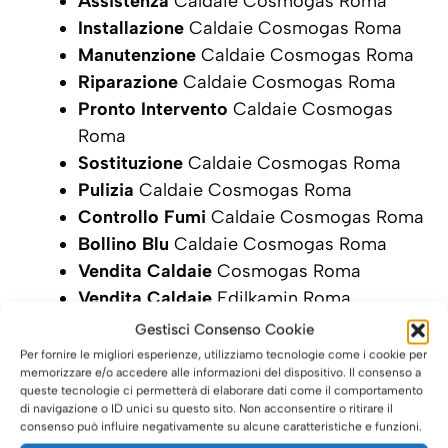
Assistenza
Caldaie Cosmogas Roma
Installazione
Caldaie Cosmogas Roma
Manutenzione
Caldaie Cosmogas Roma
Riparazione
Caldaie Cosmogas Roma
Pronto Intervento
Caldaie Cosmogas
Roma
Sostituzione
Caldaie Cosmogas Roma
Pulizia
Caldaie Cosmogas Roma
Controllo Fumi
Caldaie Cosmogas Roma
Bollino Blu
Caldaie Cosmogas Roma
Vendita Caldaie
Cosmogas Roma
Vendita Caldaie
Edilkamin Roma
Gestisci Consenso Cookie
SCRIVI ORA LA TUA RICHIESTA DI
Per fornire le migliori esperienze, utilizziamo tecnologie come i cookie per
INTERVENTO
memorizzare e/o accedere alle informazioni del dispositivo. Il consenso a
queste tecnologie ci permetterà di elaborare dati come il comportamento
di navigazione o ID unici su questo sito. Non acconsentire o ritirare il
consenso può influire negativamente su alcune caratteristiche e funzioni.