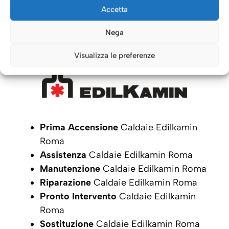
Caldaie Roma: i nostri servizi
Accetta
per le Caldaie
Edilkamin
Nega
Visualizza le preferenze
Prima Accensione
Caldaie Edilkamin
Roma
Assistenza
Caldaie Edilkamin Roma
Manutenzione
Caldaie Edilkamin Roma
Riparazione
Caldaie Edilkamin Roma
Pronto Intervento
Caldaie Edilkamin
Roma
Sostituzione
Caldaie Edilkamin Roma