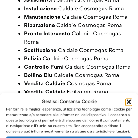
Assistenza
Caldaie Cosmogas Roma
Installazione
Caldaie Cosmogas Roma
Manutenzione
Caldaie Cosmogas Roma
Riparazione
Caldaie Cosmogas Roma
Pronto Intervento
Caldaie Cosmogas
Roma
Sostituzione
Caldaie Cosmogas Roma
Pulizia
Caldaie Cosmogas Roma
Controllo Fumi
Caldaie Cosmogas Roma
Bollino Blu
Caldaie Cosmogas Roma
Vendita Caldaie
Cosmogas Roma
Vendita Caldaie
Edilkamin Roma
Gestisci Consenso Cookie
SCRIVI ORA LA TUA RICHIESTA DI
Per fornire le migliori esperienze, utilizziamo tecnologie come i cookie per
INTERVENTO
memorizzare e/o accedere alle informazioni del dispositivo. Il consenso a
queste tecnologie ci permetterà di elaborare dati come il comportamento
di navigazione o ID unici su questo sito. Non acconsentire o ritirare il
consenso può influire negativamente su alcune caratteristiche e funzioni.