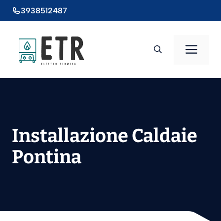
Vai
3938512487
al
contenuto
Men
Installazione Caldaie
Pontina