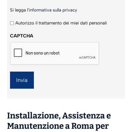
Si
Si legga l'
informativa sulla privacy
legga
l'informativa
Autorizzo il trattamento dei miei dati personali
sulla
CAPTCHA
privacy
*
Installazione
,
Assistenza
e
Manutenzione
a Roma per