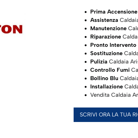
Prima Accensione
Assistenza
Caldai
Manutenzione
Cald
Riparazione
Calda
Pronto Intervento
Sostituzione
Calda
Pulizia
Caldaia Ar
Controllo Fumi
Ca
Bollino Blu
Caldai
Installazione
Calda
Vendita Caldaia A
SCRIVI ORA LA TUA R