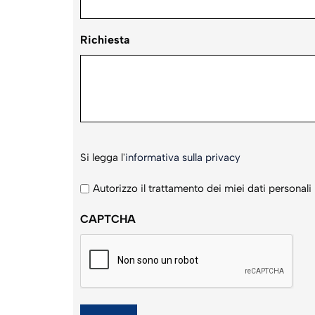
Richiesta
Si
Si legga l'
informativa sulla privacy
legga
l'informativa
Autorizzo il trattamento dei miei dati personali
sulla
CAPTCHA
privacy
*