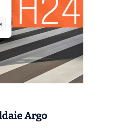
ze
aldaie
Argo