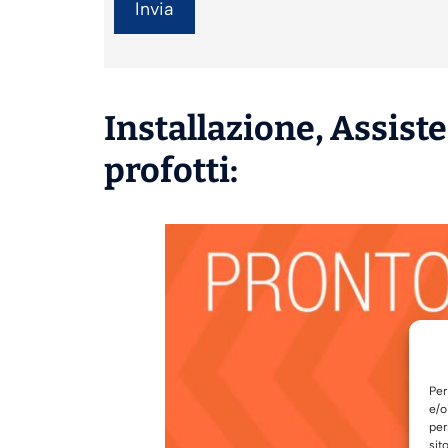
Installazione
,
Assist
profotti:
Per
e/o
per
sit