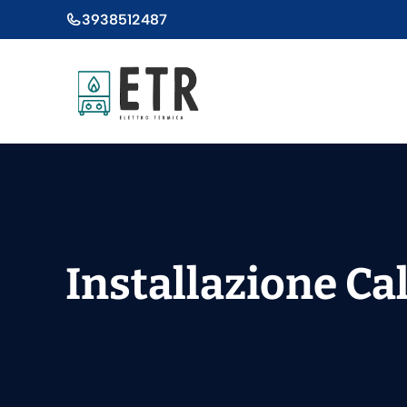
Vai
3938512487
al
contenuto
Installazione Ca