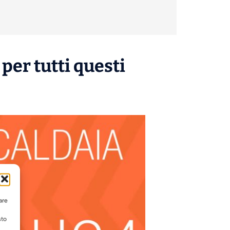
per tutti questi
are
sto