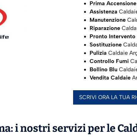
Prima Accensione
Assistenza
Caldai
Manutenzione
Cal
Riparazione
Calda
Pronto Intervento
Sostituzione
Calda
Pulizia
Caldaie Ar
Controllo Fumi
Ca
Bollino Blu
Caldai
Vendita Caldaie
A
SCRIVI ORA LA TUA R
a: i nostri servizi per le Cal