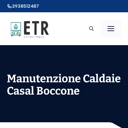
Vai
3938512487
al
contenuto
Men
Manutenzione Caldaie
Casal Boccone