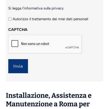
Si
Si legga l'
informativa sulla privacy
legga
l'informativa
Autorizzo il trattamento dei miei dati personali
sulla
CAPTCHA
privacy
*
Installazione
,
Assistenza
e
Manutenzione
a Roma per