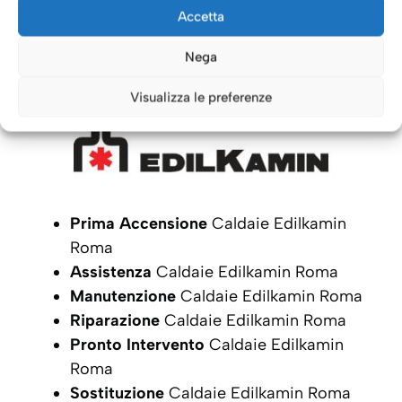
Caldaie Roma: i nostri servizi
Accetta
per le Caldaie
Edilkamin
Nega
Visualizza le preferenze
Prima Accensione
Caldaie Edilkamin
Roma
Assistenza
Caldaie Edilkamin Roma
Manutenzione
Caldaie Edilkamin Roma
Riparazione
Caldaie Edilkamin Roma
Pronto Intervento
Caldaie Edilkamin
Roma
Sostituzione
Caldaie Edilkamin Roma