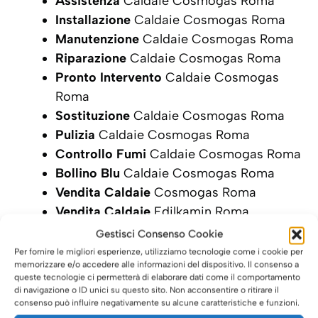
Assistenza
Caldaie Cosmogas Roma
Installazione
Caldaie Cosmogas Roma
Manutenzione
Caldaie Cosmogas Roma
Riparazione
Caldaie Cosmogas Roma
Pronto Intervento
Caldaie Cosmogas
Roma
Sostituzione
Caldaie Cosmogas Roma
Pulizia
Caldaie Cosmogas Roma
Controllo Fumi
Caldaie Cosmogas Roma
Bollino Blu
Caldaie Cosmogas Roma
Vendita Caldaie
Cosmogas Roma
Vendita Caldaie
Edilkamin Roma
Gestisci Consenso Cookie
SCRIVI ORA LA TUA RICHIESTA DI
Per fornire le migliori esperienze, utilizziamo tecnologie come i cookie per
INTERVENTO
memorizzare e/o accedere alle informazioni del dispositivo. Il consenso a
queste tecnologie ci permetterà di elaborare dati come il comportamento
di navigazione o ID unici su questo sito. Non acconsentire o ritirare il
consenso può influire negativamente su alcune caratteristiche e funzioni.