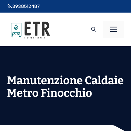
Vai
3938512487
al
contenuto
Men
Manutenzione Caldaie
Metro Finocchio