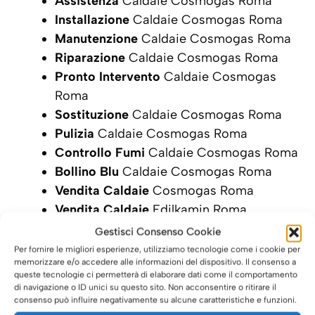
Assistenza
Caldaie Cosmogas Roma
Installazione
Caldaie Cosmogas Roma
Manutenzione
Caldaie Cosmogas Roma
Riparazione
Caldaie Cosmogas Roma
Pronto Intervento
Caldaie Cosmogas
Roma
Sostituzione
Caldaie Cosmogas Roma
Pulizia
Caldaie Cosmogas Roma
Controllo Fumi
Caldaie Cosmogas Roma
Bollino Blu
Caldaie Cosmogas Roma
Vendita Caldaie
Cosmogas Roma
Vendita Caldaie
Edilkamin Roma
Gestisci Consenso Cookie
SCRIVI ORA LA TUA RICHIESTA DI
Per fornire le migliori esperienze, utilizziamo tecnologie come i cookie per
INTERVENTO
memorizzare e/o accedere alle informazioni del dispositivo. Il consenso a
queste tecnologie ci permetterà di elaborare dati come il comportamento
di navigazione o ID unici su questo sito. Non acconsentire o ritirare il
consenso può influire negativamente su alcune caratteristiche e funzioni.