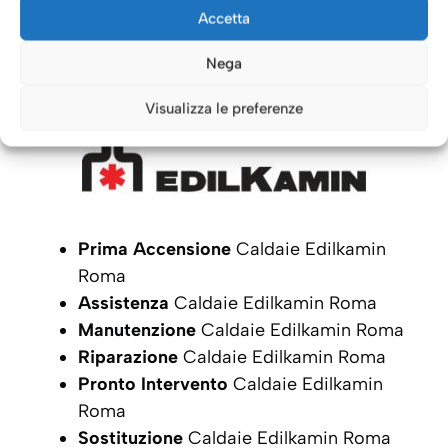
Caldaie Roma: i nostri servizi
Accetta
per le Caldaie
Edilkamin
Nega
Visualizza le preferenze
Prima Accensione
Caldaie Edilkamin
Roma
Assistenza
Caldaie Edilkamin Roma
Manutenzione
Caldaie Edilkamin Roma
Riparazione
Caldaie Edilkamin Roma
Pronto Intervento
Caldaie Edilkamin
Roma
Sostituzione
Caldaie Edilkamin Roma