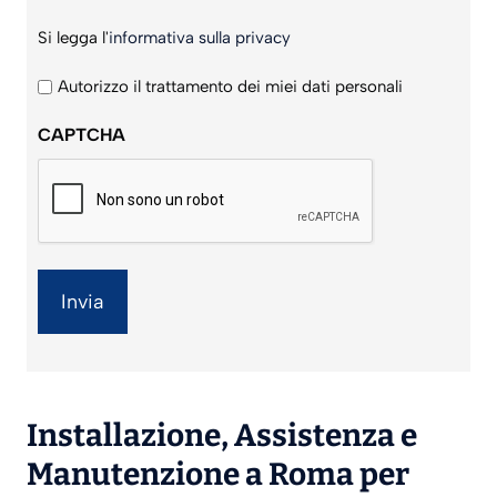
Si
Si legga l'
informativa sulla privacy
legga
l'informativa
Autorizzo il trattamento dei miei dati personali
sulla
CAPTCHA
privacy
*
Installazione
,
Assistenza
e
Manutenzione
a Roma per