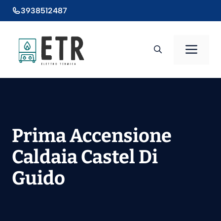
Vai
3938512487
al
contenuto
Men
Prima Accensione
Caldaia Castel Di
Guido