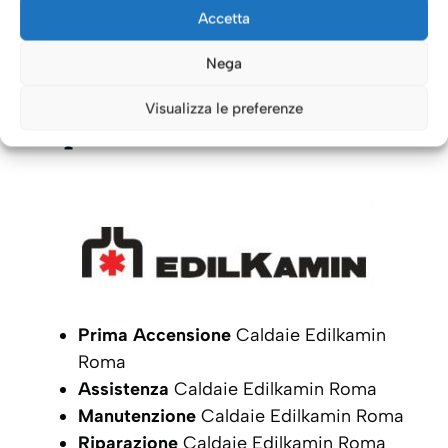
INTERVENTO
Accetta
Nega
Caldaie Roma: i nostri servizi
Visualizza le preferenze
per le Caldaie
Edilkamin
Prima Accensione
Caldaie Edilkamin
Roma
Assistenza
Caldaie Edilkamin Roma
Manutenzione
Caldaie Edilkamin Roma
Riparazione
Caldaie Edilkamin Roma