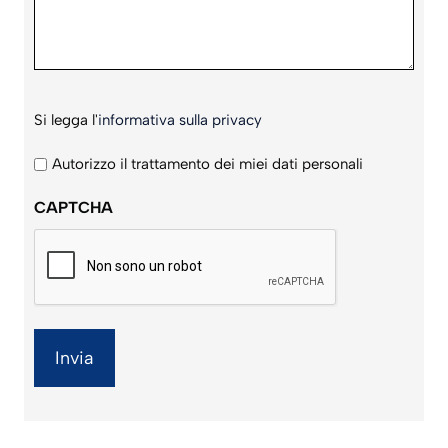
Si
Si legga l'
informativa sulla privacy
legga
l'informativa
Autorizzo il trattamento dei miei dati personali
sulla
CAPTCHA
privacy
*