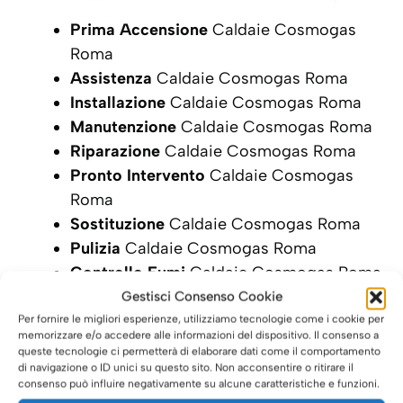
Prima Accensione
Caldaie Cosmogas
Roma
Assistenza
Caldaie Cosmogas Roma
Installazione
Caldaie Cosmogas Roma
Manutenzione
Caldaie Cosmogas Roma
Riparazione
Caldaie Cosmogas Roma
Pronto Intervento
Caldaie Cosmogas
Roma
Sostituzione
Caldaie Cosmogas Roma
Pulizia
Caldaie Cosmogas Roma
Controllo Fumi
Caldaie Cosmogas Roma
Bollino Blu
Caldaie Cosmogas Roma
Gestisci Consenso Cookie
Vendita Caldaie
Cosmogas Roma
Per fornire le migliori esperienze, utilizziamo tecnologie come i cookie per
memorizzare e/o accedere alle informazioni del dispositivo. Il consenso a
Vendita Caldaie
Edilkamin Roma
queste tecnologie ci permetterà di elaborare dati come il comportamento
di navigazione o ID unici su questo sito. Non acconsentire o ritirare il
SCRIVI ORA LA TUA RICHIESTA DI
consenso può influire negativamente su alcune caratteristiche e funzioni.