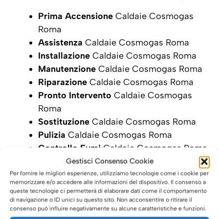
Prima Accensione
Caldaie Cosmogas
Roma
Assistenza
Caldaie Cosmogas Roma
Installazione
Caldaie Cosmogas Roma
Manutenzione
Caldaie Cosmogas Roma
Riparazione
Caldaie Cosmogas Roma
Pronto Intervento
Caldaie Cosmogas
Roma
Sostituzione
Caldaie Cosmogas Roma
Pulizia
Caldaie Cosmogas Roma
Controllo Fumi
Caldaie Cosmogas Roma
Bollino Blu
Caldaie Cosmogas Roma
Gestisci Consenso Cookie
Vendita Caldaie
Cosmogas Roma
Per fornire le migliori esperienze, utilizziamo tecnologie come i cookie per
memorizzare e/o accedere alle informazioni del dispositivo. Il consenso a
Vendita Caldaie
Edilkamin Roma
queste tecnologie ci permetterà di elaborare dati come il comportamento
di navigazione o ID unici su questo sito. Non acconsentire o ritirare il
SCRIVI ORA LA TUA RICHIESTA DI
consenso può influire negativamente su alcune caratteristiche e funzioni.