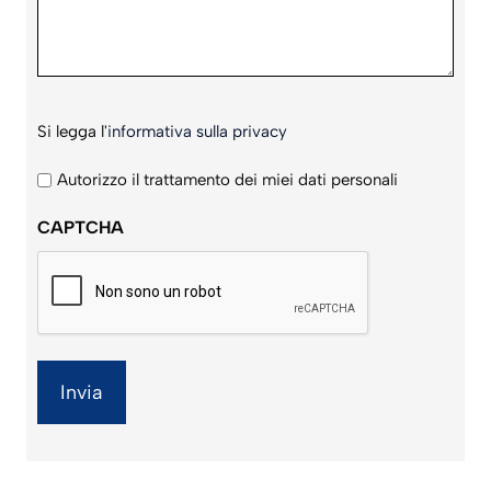
Si
Si legga l'
informativa sulla privacy
legga
l'informativa
Autorizzo il trattamento dei miei dati personali
sulla
CAPTCHA
privacy
*