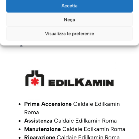
INTERVENTO
Accetta
Nega
Caldaie Roma: i nostri servizi
Visualizza le preferenze
per le Caldaie
Edilkamin
Prima Accensione
Caldaie Edilkamin
Roma
Assistenza
Caldaie Edilkamin Roma
Manutenzione
Caldaie Edilkamin Roma
Riparazione
Caldaie Edilkamin Roma