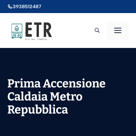
Vai
3938512487
al
contenuto
Men
Prima Accensione
Caldaia Metro
Repubblica