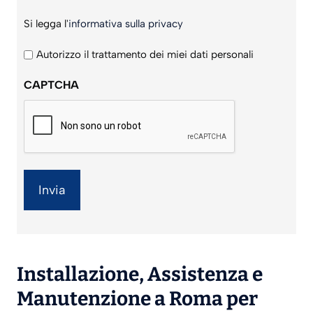
Si
Si legga l'
informativa sulla privacy
legga
l'informativa
Autorizzo il trattamento dei miei dati personali
sulla
CAPTCHA
privacy
*
Installazione
,
Assistenza
e
Manutenzione
a Roma per