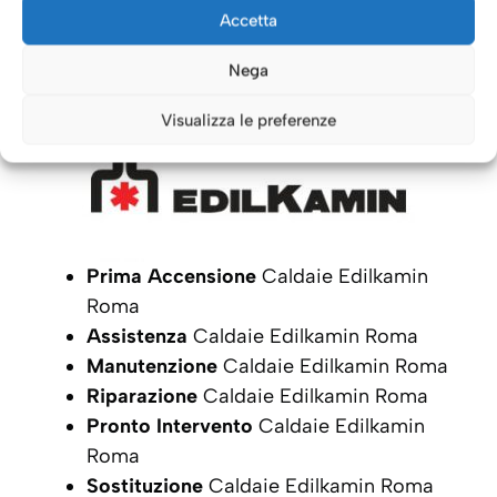
Caldaie Roma: i nostri servizi
Accetta
per le Caldaie
Edilkamin
Nega
Visualizza le preferenze
Prima Accensione
Caldaie Edilkamin
Roma
Assistenza
Caldaie Edilkamin Roma
Manutenzione
Caldaie Edilkamin Roma
Riparazione
Caldaie Edilkamin Roma
Pronto Intervento
Caldaie Edilkamin
Roma
Sostituzione
Caldaie Edilkamin Roma