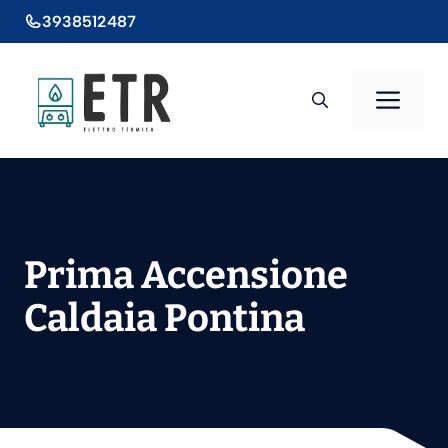
Vai
3938512487
al
contenuto
Men
Prima Accensione
Caldaia Pontina