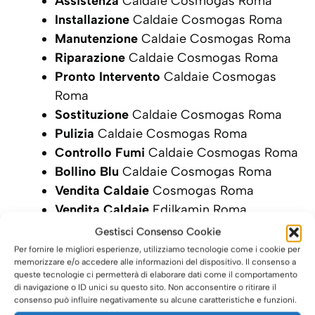
Assistenza
Caldaie Cosmogas Roma
Installazione
Caldaie Cosmogas Roma
Manutenzione
Caldaie Cosmogas Roma
Riparazione
Caldaie Cosmogas Roma
Pronto Intervento
Caldaie Cosmogas
Roma
Sostituzione
Caldaie Cosmogas Roma
Pulizia
Caldaie Cosmogas Roma
Controllo Fumi
Caldaie Cosmogas Roma
Bollino Blu
Caldaie Cosmogas Roma
Vendita Caldaie
Cosmogas Roma
Vendita Caldaie
Edilkamin Roma
Gestisci Consenso Cookie
SCRIVI ORA LA TUA RICHIESTA DI
Per fornire le migliori esperienze, utilizziamo tecnologie come i cookie per
INTERVENTO
memorizzare e/o accedere alle informazioni del dispositivo. Il consenso a
queste tecnologie ci permetterà di elaborare dati come il comportamento
di navigazione o ID unici su questo sito. Non acconsentire o ritirare il
consenso può influire negativamente su alcune caratteristiche e funzioni.