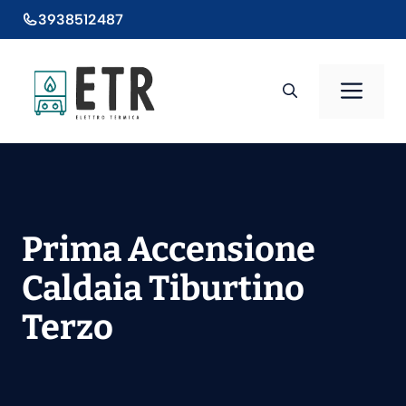
Vai
3938512487
al
contenuto
Men
Prima Accensione
Caldaia Tiburtino
Terzo