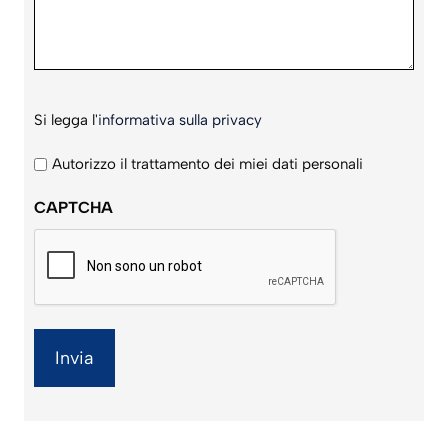
Si
Si legga l'
informativa sulla privacy
legga
l'informativa
Autorizzo il trattamento dei miei dati personali
sulla
CAPTCHA
privacy
*