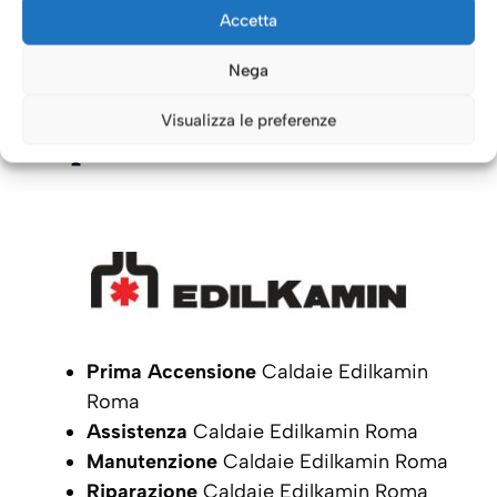
INTERVENTO
Accetta
Nega
Caldaie Roma: i nostri servizi
Visualizza le preferenze
per le Caldaie
Edilkamin
Prima Accensione
Caldaie Edilkamin
Roma
Assistenza
Caldaie Edilkamin Roma
Manutenzione
Caldaie Edilkamin Roma
Riparazione
Caldaie Edilkamin Roma