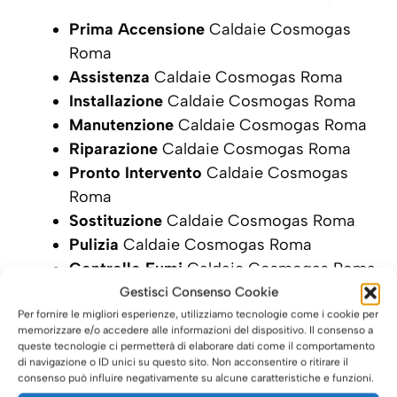
Prima Accensione
Caldaie Cosmogas
Roma
Assistenza
Caldaie Cosmogas Roma
Installazione
Caldaie Cosmogas Roma
Manutenzione
Caldaie Cosmogas Roma
Riparazione
Caldaie Cosmogas Roma
Pronto Intervento
Caldaie Cosmogas
Roma
Sostituzione
Caldaie Cosmogas Roma
Pulizia
Caldaie Cosmogas Roma
Controllo Fumi
Caldaie Cosmogas Roma
Bollino Blu
Caldaie Cosmogas Roma
Gestisci Consenso Cookie
Vendita Caldaie
Cosmogas Roma
Per fornire le migliori esperienze, utilizziamo tecnologie come i cookie per
memorizzare e/o accedere alle informazioni del dispositivo. Il consenso a
Vendita Caldaie
Edilkamin Roma
queste tecnologie ci permetterà di elaborare dati come il comportamento
di navigazione o ID unici su questo sito. Non acconsentire o ritirare il
SCRIVI ORA LA TUA RICHIESTA DI
consenso può influire negativamente su alcune caratteristiche e funzioni.