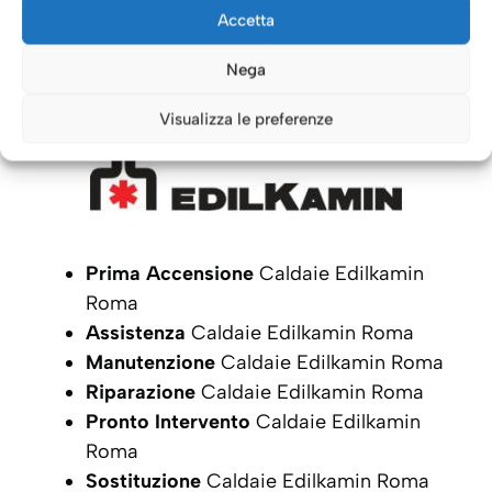
Caldaie Roma: i nostri servizi
Accetta
per le Caldaie
Edilkamin
Nega
Visualizza le preferenze
Prima Accensione
Caldaie Edilkamin
Roma
Assistenza
Caldaie Edilkamin Roma
Manutenzione
Caldaie Edilkamin Roma
Riparazione
Caldaie Edilkamin Roma
Pronto Intervento
Caldaie Edilkamin
Roma
Sostituzione
Caldaie Edilkamin Roma