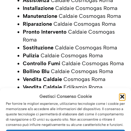
Assistenza
Caldaie Cosmogas Roma
Installazione
Caldaie Cosmogas Roma
Manutenzione
Caldaie Cosmogas Roma
Riparazione
Caldaie Cosmogas Roma
Pronto Intervento
Caldaie Cosmogas
Roma
Sostituzione
Caldaie Cosmogas Roma
Pulizia
Caldaie Cosmogas Roma
Controllo Fumi
Caldaie Cosmogas Roma
Bollino Blu
Caldaie Cosmogas Roma
Vendita Caldaie
Cosmogas Roma
Vendita Caldaie
Edilkamin Roma
Gestisci Consenso Cookie
SCRIVI ORA LA TUA RICHIESTA DI
Per fornire le migliori esperienze, utilizziamo tecnologie come i cookie per
INTERVENTO
memorizzare e/o accedere alle informazioni del dispositivo. Il consenso a
queste tecnologie ci permetterà di elaborare dati come il comportamento
di navigazione o ID unici su questo sito. Non acconsentire o ritirare il
consenso può influire negativamente su alcune caratteristiche e funzioni.