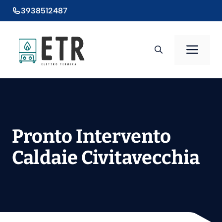
Vai
3938512487
al
contenuto
Men
Pronto Intervento
Caldaie Civitavecchia