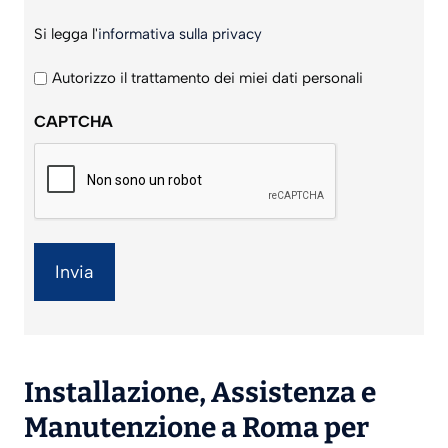
Si
Si legga l'
informativa sulla privacy
legga
l'informativa
Autorizzo il trattamento dei miei dati personali
sulla
CAPTCHA
privacy
*
Installazione
,
Assistenza
e
Manutenzione
a Roma per