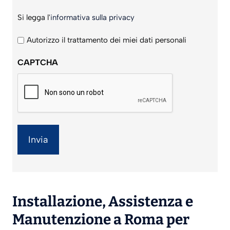
Si
Si legga l'
informativa sulla privacy
legga
l'informativa
Autorizzo il trattamento dei miei dati personali
sulla
CAPTCHA
privacy
*
Installazione
,
Assistenza
e
Manutenzione
a Roma per