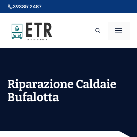
Vai
3938512487
al
contenuto
Men
Riparazione Caldaie
Bufalotta