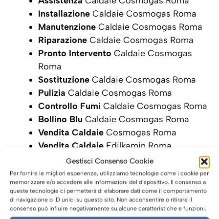
Assistenza
Caldaie Cosmogas Roma
Installazione
Caldaie Cosmogas Roma
Manutenzione
Caldaie Cosmogas Roma
Riparazione
Caldaie Cosmogas Roma
Pronto Intervento
Caldaie Cosmogas
Roma
Sostituzione
Caldaie Cosmogas Roma
Pulizia
Caldaie Cosmogas Roma
Controllo Fumi
Caldaie Cosmogas Roma
Bollino Blu
Caldaie Cosmogas Roma
Vendita Caldaie
Cosmogas Roma
Vendita Caldaie
Edilkamin Roma
Gestisci Consenso Cookie
SCRIVI ORA LA TUA RICHIESTA DI
Per fornire le migliori esperienze, utilizziamo tecnologie come i cookie per
INTERVENTO
memorizzare e/o accedere alle informazioni del dispositivo. Il consenso a
queste tecnologie ci permetterà di elaborare dati come il comportamento
di navigazione o ID unici su questo sito. Non acconsentire o ritirare il
consenso può influire negativamente su alcune caratteristiche e funzioni.