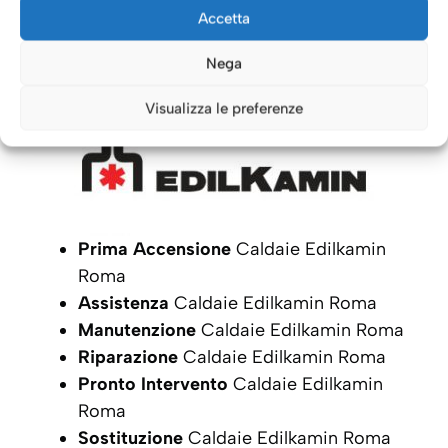
Caldaie Roma: i nostri servizi
Accetta
per le Caldaie
Edilkamin
Nega
Visualizza le preferenze
Prima Accensione
Caldaie Edilkamin
Roma
Assistenza
Caldaie Edilkamin Roma
Manutenzione
Caldaie Edilkamin Roma
Riparazione
Caldaie Edilkamin Roma
Pronto Intervento
Caldaie Edilkamin
Roma
Sostituzione
Caldaie Edilkamin Roma