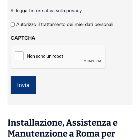
Si
Si legga l'
informativa sulla privacy
legga
l'informativa
Autorizzo il trattamento dei miei dati personali
sulla
CAPTCHA
privacy
*
Installazione
,
Assistenza
e
Manutenzione
a Roma per