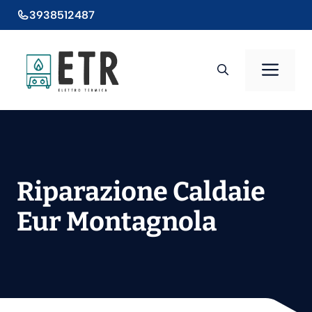
Vai
3938512487
al
contenuto
Men
Riparazione Caldaie
Eur Montagnola