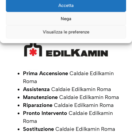
Caldaie Roma: i nostri servizi
Accetta
per le Caldaie
Edilkamin
Nega
Visualizza le preferenze
Prima Accensione
Caldaie Edilkamin
Roma
Assistenza
Caldaie Edilkamin Roma
Manutenzione
Caldaie Edilkamin Roma
Riparazione
Caldaie Edilkamin Roma
Pronto Intervento
Caldaie Edilkamin
Roma
Sostituzione
Caldaie Edilkamin Roma