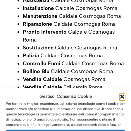
Assistenza
Caldaie Cosmogas Roma
Installazione
Caldaie Cosmogas Roma
Manutenzione
Caldaie Cosmogas Roma
Riparazione
Caldaie Cosmogas Roma
Pronto Intervento
Caldaie Cosmogas
Roma
Sostituzione
Caldaie Cosmogas Roma
Pulizia
Caldaie Cosmogas Roma
Controllo Fumi
Caldaie Cosmogas Roma
Bollino Blu
Caldaie Cosmogas Roma
Vendita Caldaie
Cosmogas Roma
Vendita Caldaie
Edilkamin Roma
Gestisci Consenso Cookie
SCRIVI ORA LA TUA RICHIESTA DI
Per fornire le migliori esperienze, utilizziamo tecnologie come i cookie per
INTERVENTO
memorizzare e/o accedere alle informazioni del dispositivo. Il consenso a
queste tecnologie ci permetterà di elaborare dati come il comportamento
di navigazione o ID unici su questo sito. Non acconsentire o ritirare il
consenso può influire negativamente su alcune caratteristiche e funzioni.