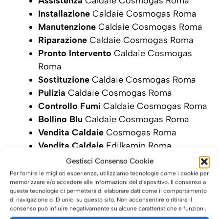
Assistenza
Caldaie Cosmogas Roma
Installazione
Caldaie Cosmogas Roma
Manutenzione
Caldaie Cosmogas Roma
Riparazione
Caldaie Cosmogas Roma
Pronto Intervento
Caldaie Cosmogas
Roma
Sostituzione
Caldaie Cosmogas Roma
Pulizia
Caldaie Cosmogas Roma
Controllo Fumi
Caldaie Cosmogas Roma
Bollino Blu
Caldaie Cosmogas Roma
Vendita Caldaie
Cosmogas Roma
Vendita Caldaie
Edilkamin Roma
Gestisci Consenso Cookie
SCRIVI ORA LA TUA RICHIESTA DI
Per fornire le migliori esperienze, utilizziamo tecnologie come i cookie per
INTERVENTO
memorizzare e/o accedere alle informazioni del dispositivo. Il consenso a
queste tecnologie ci permetterà di elaborare dati come il comportamento
di navigazione o ID unici su questo sito. Non acconsentire o ritirare il
consenso può influire negativamente su alcune caratteristiche e funzioni.