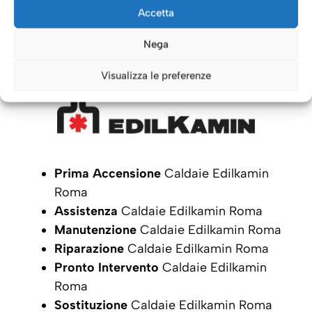
Caldaie Roma: i nostri servizi
Accetta
per le Caldaie
Edilkamin
Nega
Visualizza le preferenze
Prima Accensione
Caldaie Edilkamin
Roma
Assistenza
Caldaie Edilkamin Roma
Manutenzione
Caldaie Edilkamin Roma
Riparazione
Caldaie Edilkamin Roma
Pronto Intervento
Caldaie Edilkamin
Roma
Sostituzione
Caldaie Edilkamin Roma