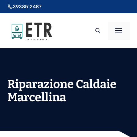
Vai
3938512487
al
contenuto
Men
Riparazione Caldaie
Marcellina