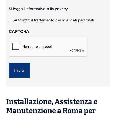
Si
Si legga l'
informativa sulla privacy
legga
l'informativa
Autorizzo il trattamento dei miei dati personali
sulla
CAPTCHA
privacy
*
Installazione
,
Assistenza
e
Manutenzione
a Roma per