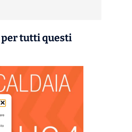
per tutti questi
are
sto