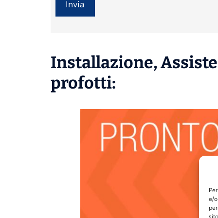
Installazione
,
Assist
profotti:
Per
e/o
per
sit