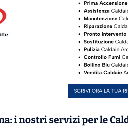
Prima Accensione
Assistenza
Caldai
Manutenzione
Cal
Riparazione
Calda
Pronto Intervento
Sostituzione
Calda
Pulizia
Caldaie Ar
Controllo Fumi
Ca
Bollino Blu
Caldai
Vendita Caldaie
A
SCRIVI ORA LA TUA R
a: i nostri servizi per le Cal