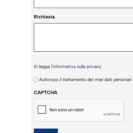
Richiesta
Si
Si legga l'
informativa sulla privacy
legga
l'informativa
Autorizzo il trattamento dei miei dati personali
sulla
CAPTCHA
privacy
*