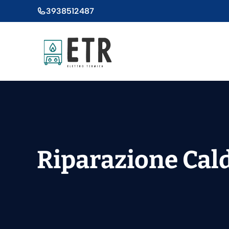
Vai
3938512487
al
contenuto
Riparazione Cal