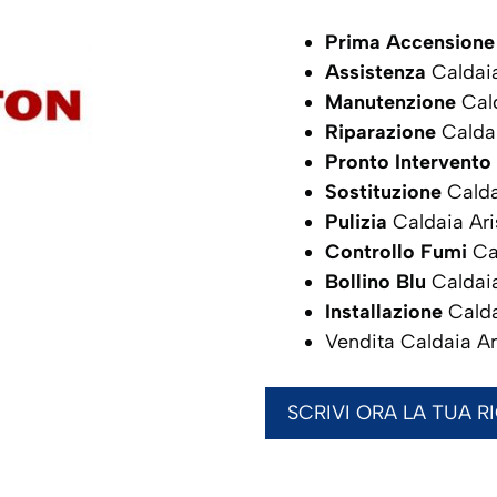
Prima Accensione
Assistenza
Caldai
Manutenzione
Cald
Riparazione
Calda
Pronto Intervento
Sostituzione
Calda
Pulizia
Caldaia Ar
Controllo Fumi
Ca
Bollino Blu
Caldai
Installazione
Calda
Vendita Caldaia A
SCRIVI ORA LA TUA R