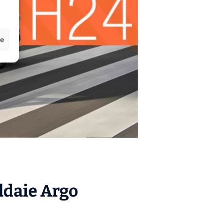
ze
aldaie
Argo