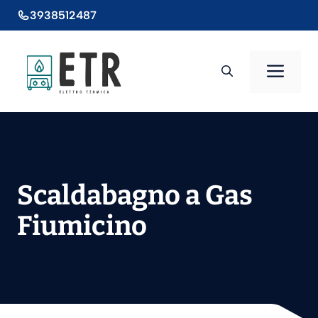
Vai
3938512487
al
contenuto
Men
Scaldabagno a Gas
Fiumicino