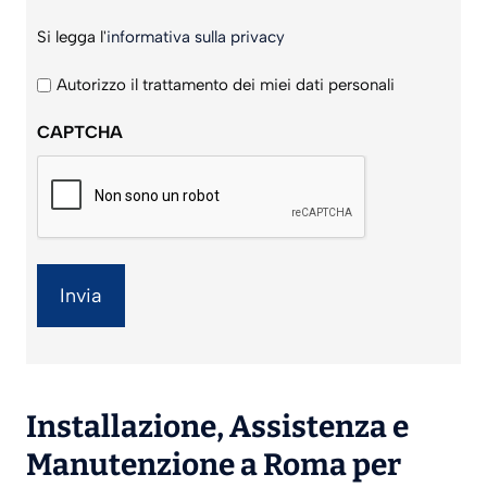
Si
Si legga l'
informativa sulla privacy
legga
l'informativa
Autorizzo il trattamento dei miei dati personali
sulla
CAPTCHA
privacy
*
Installazione
,
Assistenza
e
Manutenzione
a Roma per