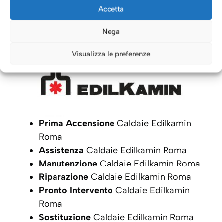
Caldaie Roma: i nostri servizi
Accetta
per le Caldaie
Edilkamin
Nega
Visualizza le preferenze
Prima Accensione
Caldaie Edilkamin
Roma
Assistenza
Caldaie Edilkamin Roma
Manutenzione
Caldaie Edilkamin Roma
Riparazione
Caldaie Edilkamin Roma
Pronto Intervento
Caldaie Edilkamin
Roma
Sostituzione
Caldaie Edilkamin Roma