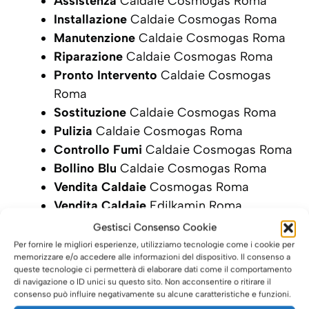
Assistenza
Caldaie Cosmogas Roma
Installazione
Caldaie Cosmogas Roma
Manutenzione
Caldaie Cosmogas Roma
Riparazione
Caldaie Cosmogas Roma
Pronto Intervento
Caldaie Cosmogas
Roma
Sostituzione
Caldaie Cosmogas Roma
Pulizia
Caldaie Cosmogas Roma
Controllo Fumi
Caldaie Cosmogas Roma
Bollino Blu
Caldaie Cosmogas Roma
Vendita Caldaie
Cosmogas Roma
Vendita Caldaie
Edilkamin Roma
Gestisci Consenso Cookie
SCRIVI ORA LA TUA RICHIESTA DI
Per fornire le migliori esperienze, utilizziamo tecnologie come i cookie per
INTERVENTO
memorizzare e/o accedere alle informazioni del dispositivo. Il consenso a
queste tecnologie ci permetterà di elaborare dati come il comportamento
di navigazione o ID unici su questo sito. Non acconsentire o ritirare il
consenso può influire negativamente su alcune caratteristiche e funzioni.