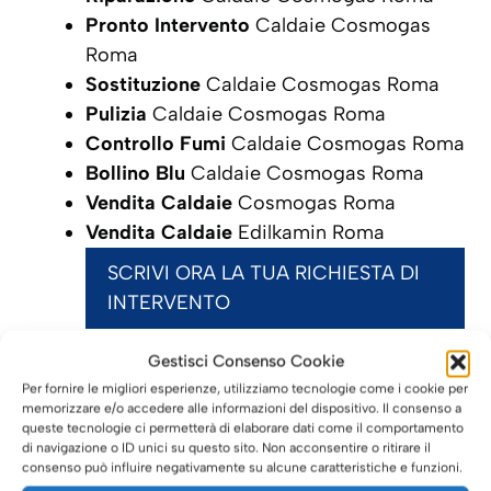
Pronto Intervento
Caldaie Cosmogas
Roma
Sostituzione
Caldaie Cosmogas Roma
Pulizia
Caldaie Cosmogas Roma
Controllo Fumi
Caldaie Cosmogas Roma
Bollino Blu
Caldaie Cosmogas Roma
Vendita Caldaie
Cosmogas Roma
Vendita Caldaie
Edilkamin Roma
SCRIVI ORA LA TUA RICHIESTA DI
INTERVENTO
Gestisci Consenso Cookie
Per fornire le migliori esperienze, utilizziamo tecnologie come i cookie per
Caldaie Roma: i nostri servizi
memorizzare e/o accedere alle informazioni del dispositivo. Il consenso a
queste tecnologie ci permetterà di elaborare dati come il comportamento
per le Caldaie
Edilkamin
di navigazione o ID unici su questo sito. Non acconsentire o ritirare il
consenso può influire negativamente su alcune caratteristiche e funzioni.