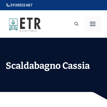
Vai
3938512487
al
contenuto
Men
Scaldabagno Cassia