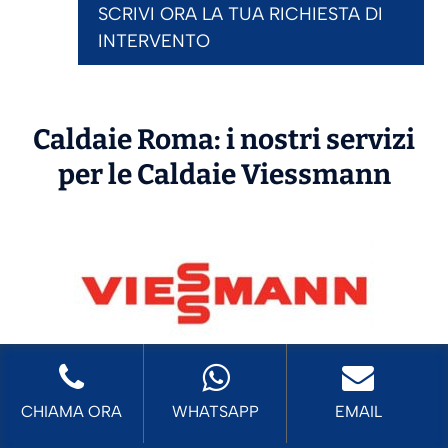
SCRIVI ORA LA TUA RICHIESTA DI
INTERVENTO
Caldaie Roma: i nostri servizi
per le Caldaie
Viessmann
Prima Accensione
Caldaie Viessmann
Roma
CHIAMA ORA
WHATSAPP
EMAIL
Assistenza
Caldaie Viessmann Roma