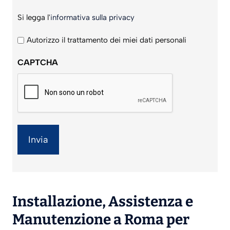
Si
Si legga l'
informativa sulla privacy
legga
l'informativa
Autorizzo il trattamento dei miei dati personali
sulla
CAPTCHA
privacy
*
Installazione
,
Assistenza
e
Manutenzione
a Roma per