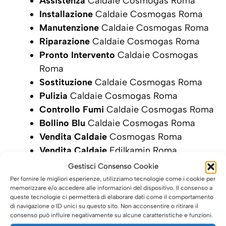
Assistenza
Caldaie Cosmogas Roma
Installazione
Caldaie Cosmogas Roma
Manutenzione
Caldaie Cosmogas Roma
Riparazione
Caldaie Cosmogas Roma
Pronto Intervento
Caldaie Cosmogas
Roma
Sostituzione
Caldaie Cosmogas Roma
Pulizia
Caldaie Cosmogas Roma
Controllo Fumi
Caldaie Cosmogas Roma
Bollino Blu
Caldaie Cosmogas Roma
Vendita Caldaie
Cosmogas Roma
Vendita Caldaie
Edilkamin Roma
Gestisci Consenso Cookie
SCRIVI ORA LA TUA RICHIESTA DI
Per fornire le migliori esperienze, utilizziamo tecnologie come i cookie per
INTERVENTO
memorizzare e/o accedere alle informazioni del dispositivo. Il consenso a
queste tecnologie ci permetterà di elaborare dati come il comportamento
di navigazione o ID unici su questo sito. Non acconsentire o ritirare il
consenso può influire negativamente su alcune caratteristiche e funzioni.