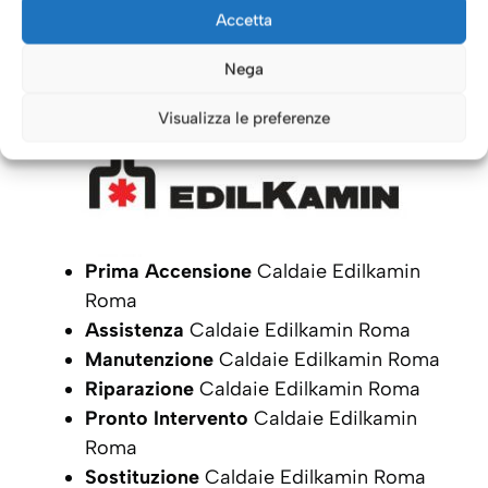
Caldaie Roma: i nostri servizi
Accetta
per le Caldaie
Edilkamin
Nega
Visualizza le preferenze
Prima Accensione
Caldaie Edilkamin
Roma
Assistenza
Caldaie Edilkamin Roma
Manutenzione
Caldaie Edilkamin Roma
Riparazione
Caldaie Edilkamin Roma
Pronto Intervento
Caldaie Edilkamin
Roma
Sostituzione
Caldaie Edilkamin Roma