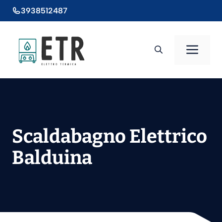
Vai
3938512487
al
contenuto
Men
Scaldabagno Elettrico
Balduina