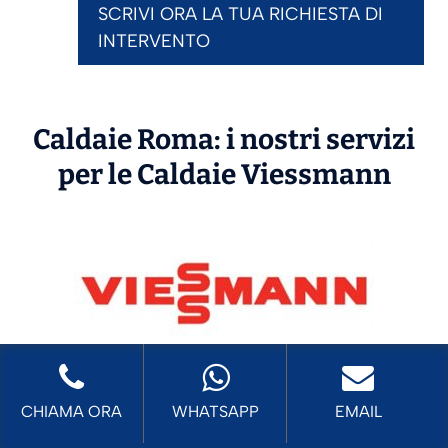
SCRIVI ORA LA TUA RICHIESTA DI
INTERVENTO
Caldaie Roma: i nostri servizi
per le Caldaie
Viessmann
Prima Accensione
Caldaie Viessmann
Roma
CHIAMA ORA
WHATSAPP
EMAIL
Assistenza
Caldaie Viessmann Roma