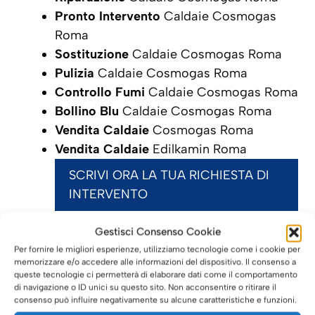
Pronto Intervento
Caldaie Cosmogas
Roma
Sostituzione
Caldaie Cosmogas Roma
Pulizia
Caldaie Cosmogas Roma
Controllo Fumi
Caldaie Cosmogas Roma
Bollino Blu
Caldaie Cosmogas Roma
Vendita Caldaie
Cosmogas Roma
Vendita Caldaie
Edilkamin Roma
SCRIVI ORA LA TUA RICHIESTA DI
INTERVENTO
Gestisci Consenso Cookie
Per fornire le migliori esperienze, utilizziamo tecnologie come i cookie per
Caldaie Roma: i nostri servizi
memorizzare e/o accedere alle informazioni del dispositivo. Il consenso a
queste tecnologie ci permetterà di elaborare dati come il comportamento
per le Caldaie
Edilkamin
di navigazione o ID unici su questo sito. Non acconsentire o ritirare il
consenso può influire negativamente su alcune caratteristiche e funzioni.