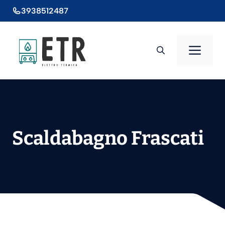
Vai
3938512487
al
contenuto
Men
Scaldabagno Frascati