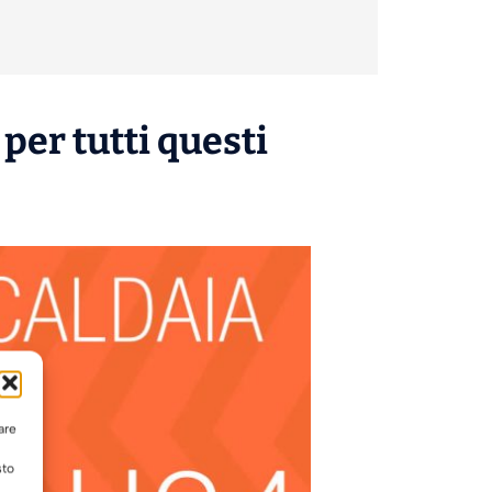
per tutti questi
are
sto