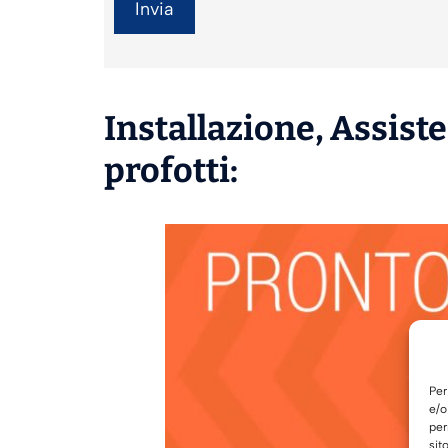
Installazione
,
Assist
profotti:
Per
e/o
per
sit