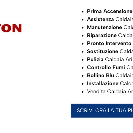
Prima Accensione
Assistenza
Caldai
Manutenzione
Cald
Riparazione
Calda
Pronto Intervento
Sostituzione
Calda
Pulizia
Caldaia Ar
Controllo Fumi
Ca
Bollino Blu
Caldai
Installazione
Calda
Vendita Caldaia A
SCRIVI ORA LA TUA R