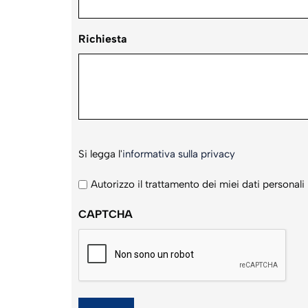
Richiesta
Si
Si legga l'
informativa sulla privacy
legga
l'informativa
Autorizzo il trattamento dei miei dati personali
sulla
CAPTCHA
privacy
*