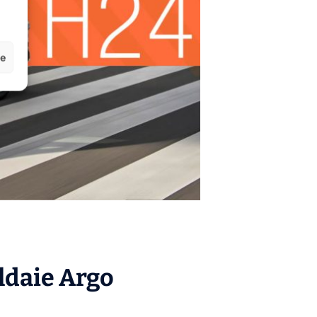
ze
aldaie
Argo