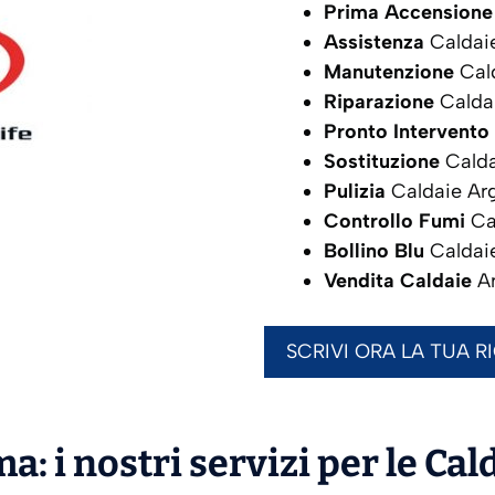
Prima Accensione
Assistenza
Caldai
Manutenzione
Cal
Riparazione
Calda
Pronto Intervento
Sostituzione
Calda
Pulizia
Caldaie Ar
Controllo Fumi
Ca
Bollino Blu
Caldai
Vendita Caldaie
A
SCRIVI ORA LA TUA R
a: i nostri servizi per le Cal