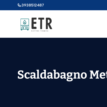
Vai
3938512487
al
contenuto
Scaldabagno Me