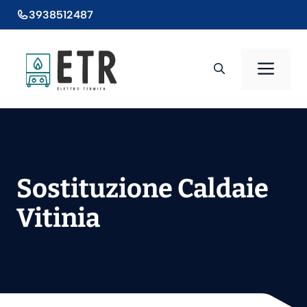
Vai
3938512487
al
contenuto
Men
Sostituzione Caldaie
Vitinia