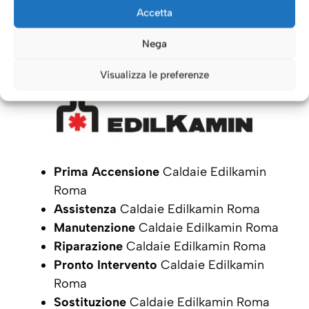
Caldaie Roma: i nostri servizi
Accetta
per le Caldaie
Edilkamin
Nega
Visualizza le preferenze
Prima Accensione
Caldaie Edilkamin
Roma
Assistenza
Caldaie Edilkamin Roma
Manutenzione
Caldaie Edilkamin Roma
Riparazione
Caldaie Edilkamin Roma
Pronto Intervento
Caldaie Edilkamin
Roma
Sostituzione
Caldaie Edilkamin Roma