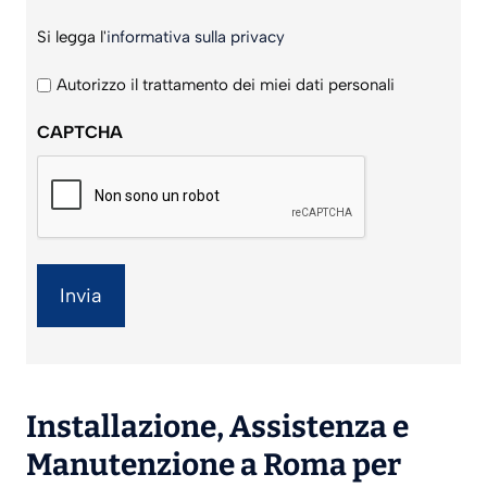
Si
Si legga l'
informativa sulla privacy
legga
l'informativa
Autorizzo il trattamento dei miei dati personali
sulla
CAPTCHA
privacy
*
Installazione
,
Assistenza
e
Manutenzione
a Roma per