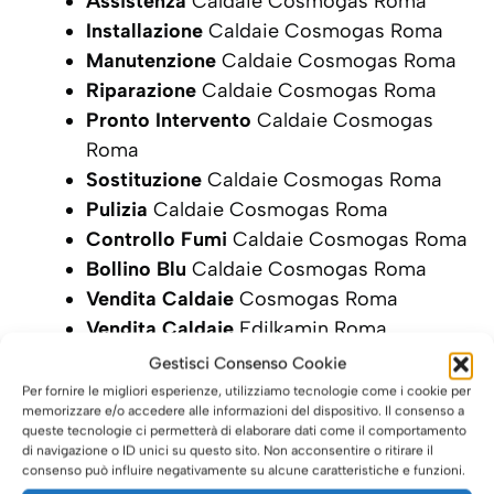
Assistenza
Caldaie Cosmogas Roma
Installazione
Caldaie Cosmogas Roma
Manutenzione
Caldaie Cosmogas Roma
Riparazione
Caldaie Cosmogas Roma
Pronto Intervento
Caldaie Cosmogas
Roma
Sostituzione
Caldaie Cosmogas Roma
Pulizia
Caldaie Cosmogas Roma
Controllo Fumi
Caldaie Cosmogas Roma
Bollino Blu
Caldaie Cosmogas Roma
Vendita Caldaie
Cosmogas Roma
Vendita Caldaie
Edilkamin Roma
Gestisci Consenso Cookie
SCRIVI ORA LA TUA RICHIESTA DI
Per fornire le migliori esperienze, utilizziamo tecnologie come i cookie per
INTERVENTO
memorizzare e/o accedere alle informazioni del dispositivo. Il consenso a
queste tecnologie ci permetterà di elaborare dati come il comportamento
di navigazione o ID unici su questo sito. Non acconsentire o ritirare il
consenso può influire negativamente su alcune caratteristiche e funzioni.