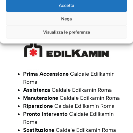
Caldaie Roma: i nostri servizi
Accetta
per le Caldaie
Edilkamin
Nega
Visualizza le preferenze
Prima Accensione
Caldaie Edilkamin
Roma
Assistenza
Caldaie Edilkamin Roma
Manutenzione
Caldaie Edilkamin Roma
Riparazione
Caldaie Edilkamin Roma
Pronto Intervento
Caldaie Edilkamin
Roma
Sostituzione
Caldaie Edilkamin Roma