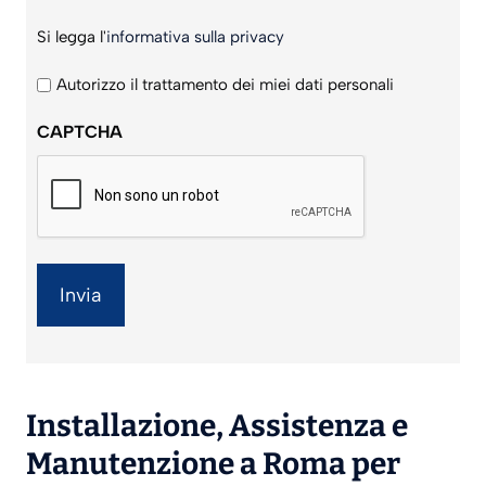
Si
Si legga l'
informativa sulla privacy
legga
l'informativa
Autorizzo il trattamento dei miei dati personali
sulla
CAPTCHA
privacy
*
Installazione
,
Assistenza
e
Manutenzione
a Roma per