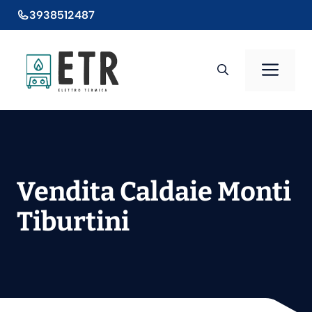
Vai
3938512487
al
contenuto
Men
Vendita Caldaie Monti
Tiburtini