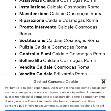
Assistenza
Caldaie Cosmogas Roma
Installazione
Caldaie Cosmogas Roma
Manutenzione
Caldaie Cosmogas Roma
Riparazione
Caldaie Cosmogas Roma
Pronto Intervento
Caldaie Cosmogas
Roma
Sostituzione
Caldaie Cosmogas Roma
Pulizia
Caldaie Cosmogas Roma
Controllo Fumi
Caldaie Cosmogas Roma
Bollino Blu
Caldaie Cosmogas Roma
Vendita Caldaie
Cosmogas Roma
Vendita Caldaie
Edilkamin Roma
Gestisci Consenso Cookie
SCRIVI ORA LA TUA RICHIESTA DI
Per fornire le migliori esperienze, utilizziamo tecnologie come i cookie per
INTERVENTO
memorizzare e/o accedere alle informazioni del dispositivo. Il consenso a
queste tecnologie ci permetterà di elaborare dati come il comportamento
di navigazione o ID unici su questo sito. Non acconsentire o ritirare il
consenso può influire negativamente su alcune caratteristiche e funzioni.