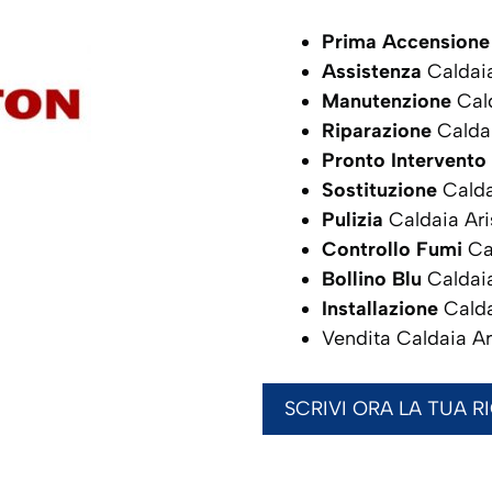
Prima Accensione
Assistenza
Caldai
Manutenzione
Cald
Riparazione
Calda
Pronto Intervento
Sostituzione
Calda
Pulizia
Caldaia Ar
Controllo Fumi
Ca
Bollino Blu
Caldai
Installazione
Calda
Vendita Caldaia A
SCRIVI ORA LA TUA R