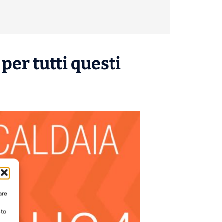
per tutti questi
are
sto