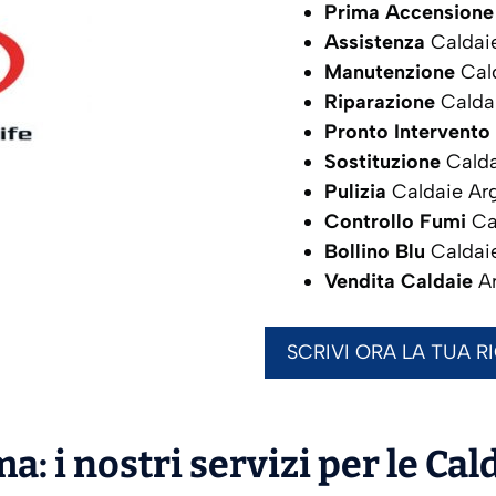
Prima Accensione
Assistenza
Caldai
Manutenzione
Cal
Riparazione
Calda
Pronto Intervento
Sostituzione
Calda
Pulizia
Caldaie Ar
Controllo Fumi
Ca
Bollino Blu
Caldai
Vendita Caldaie
A
SCRIVI ORA LA TUA R
a: i nostri servizi per le Cal