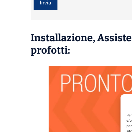
Installazione
,
Assist
profotti:
Per
e/o
per
sit