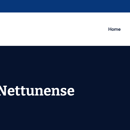
Home
 Nettunense