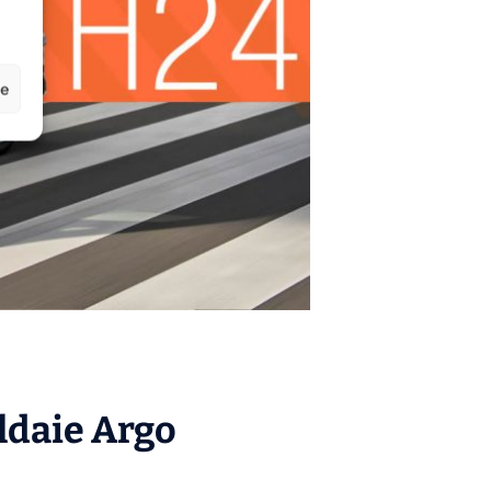
ze
aldaie
Argo