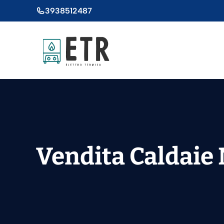
Vai
3938512487
al
contenuto
Vendita Caldaie