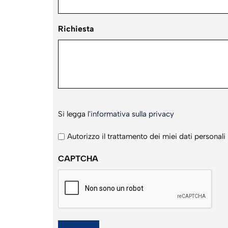
Richiesta
Si
Si legga l'
informativa sulla privacy
legga
l'informativa
Autorizzo il trattamento dei miei dati personali
sulla
CAPTCHA
privacy
*