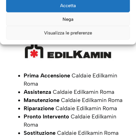
Caldaie Roma: i nostri servizi
Accetta
per le Caldaie
Edilkamin
Nega
Visualizza le preferenze
Prima Accensione
Caldaie Edilkamin
Roma
Assistenza
Caldaie Edilkamin Roma
Manutenzione
Caldaie Edilkamin Roma
Riparazione
Caldaie Edilkamin Roma
Pronto Intervento
Caldaie Edilkamin
Roma
Sostituzione
Caldaie Edilkamin Roma