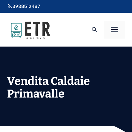
Vai
3938512487
al
contenuto
Men
Vendita Caldaie
Primavalle