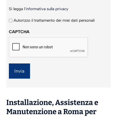
Si
Si legga l'
informativa sulla privacy
legga
l'informativa
Autorizzo il trattamento dei miei dati personali
sulla
CAPTCHA
privacy
*
Installazione
,
Assistenza
e
Manutenzione
a Roma per