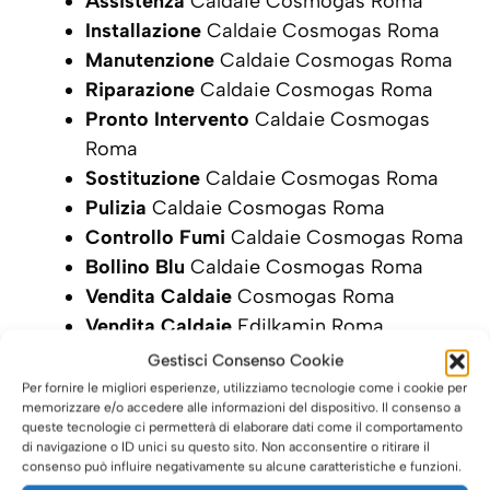
Assistenza
Caldaie Cosmogas Roma
Installazione
Caldaie Cosmogas Roma
Manutenzione
Caldaie Cosmogas Roma
Riparazione
Caldaie Cosmogas Roma
Pronto Intervento
Caldaie Cosmogas
Roma
Sostituzione
Caldaie Cosmogas Roma
Pulizia
Caldaie Cosmogas Roma
Controllo Fumi
Caldaie Cosmogas Roma
Bollino Blu
Caldaie Cosmogas Roma
Vendita Caldaie
Cosmogas Roma
Vendita Caldaie
Edilkamin Roma
Gestisci Consenso Cookie
SCRIVI ORA LA TUA RICHIESTA DI
Per fornire le migliori esperienze, utilizziamo tecnologie come i cookie per
INTERVENTO
memorizzare e/o accedere alle informazioni del dispositivo. Il consenso a
queste tecnologie ci permetterà di elaborare dati come il comportamento
di navigazione o ID unici su questo sito. Non acconsentire o ritirare il
consenso può influire negativamente su alcune caratteristiche e funzioni.