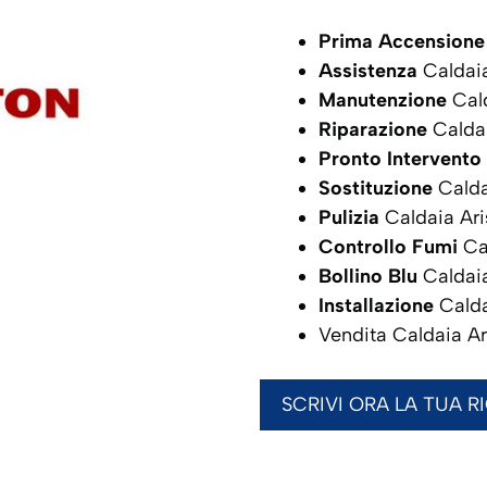
Prima Accensione
Assistenza
Caldai
Manutenzione
Cald
Riparazione
Calda
Pronto Intervento
Sostituzione
Calda
Pulizia
Caldaia Ar
Controllo Fumi
Ca
Bollino Blu
Caldai
Installazione
Calda
Vendita Caldaia A
SCRIVI ORA LA TUA R