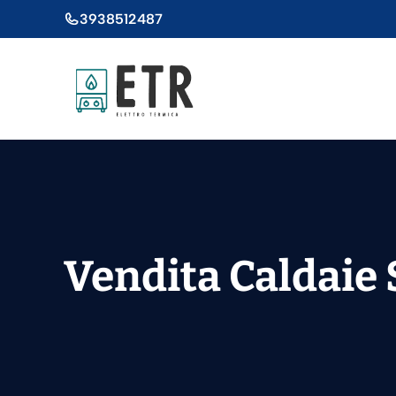
Vai
3938512487
al
contenuto
Vendita Caldaie