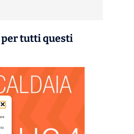
per tutti questi
are
sto