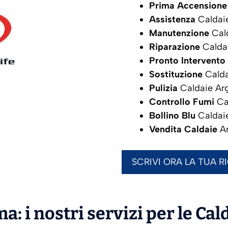
Prima Accensione
Assistenza
Caldai
Manutenzione
Cal
Riparazione
Calda
Pronto Intervento
Sostituzione
Calda
Pulizia
Caldaie Ar
Controllo Fumi
Ca
Bollino Blu
Caldai
Vendita Caldaie
A
SCRIVI ORA LA TUA R
a: i nostri servizi per le Cal