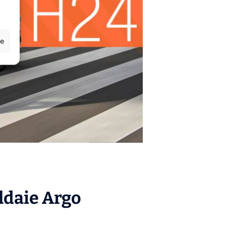
ze
aldaie
Argo