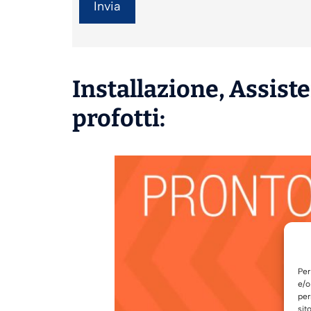
Installazione
,
Assist
profotti:
Per
e/o
per
sit