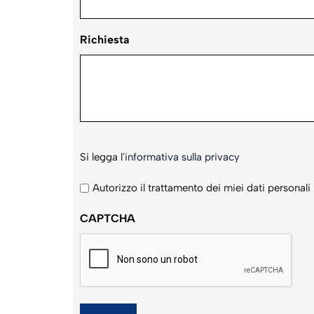
Richiesta
Si
Si legga l'
informativa sulla privacy
legga
l'informativa
Autorizzo il trattamento dei miei dati personali
sulla
CAPTCHA
privacy
*