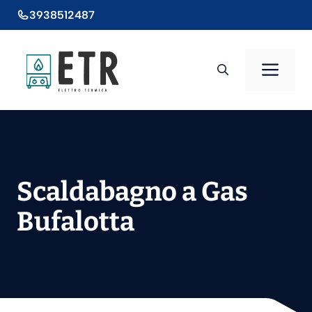
Vai
3938512487
al
contenuto
Men
Scaldabagno a Gas
Bufalotta