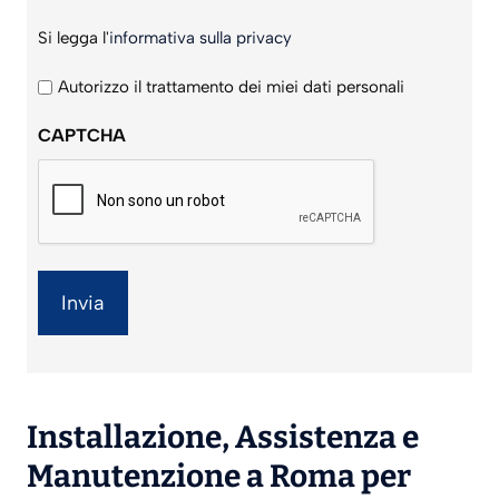
Si
Si legga l'
informativa sulla privacy
legga
l'informativa
Autorizzo il trattamento dei miei dati personali
sulla
CAPTCHA
privacy
*
Installazione
,
Assistenza
e
Manutenzione
a Roma per