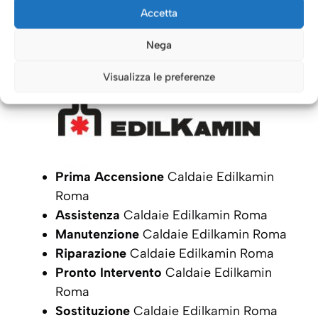
Caldaie Roma: i nostri servizi
Accetta
per le Caldaie
Edilkamin
Nega
Visualizza le preferenze
Prima Accensione
Caldaie Edilkamin
Roma
Assistenza
Caldaie Edilkamin Roma
Manutenzione
Caldaie Edilkamin Roma
Riparazione
Caldaie Edilkamin Roma
Pronto Intervento
Caldaie Edilkamin
Roma
Sostituzione
Caldaie Edilkamin Roma