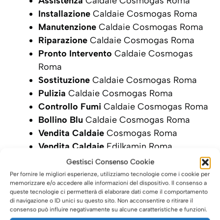
Assistenza
Caldaie Cosmogas Roma
Installazione
Caldaie Cosmogas Roma
Manutenzione
Caldaie Cosmogas Roma
Riparazione
Caldaie Cosmogas Roma
Pronto Intervento
Caldaie Cosmogas
Roma
Sostituzione
Caldaie Cosmogas Roma
Pulizia
Caldaie Cosmogas Roma
Controllo Fumi
Caldaie Cosmogas Roma
Bollino Blu
Caldaie Cosmogas Roma
Vendita Caldaie
Cosmogas Roma
Vendita Caldaie
Edilkamin Roma
Gestisci Consenso Cookie
SCRIVI ORA LA TUA RICHIESTA DI
Per fornire le migliori esperienze, utilizziamo tecnologie come i cookie per
INTERVENTO
memorizzare e/o accedere alle informazioni del dispositivo. Il consenso a
queste tecnologie ci permetterà di elaborare dati come il comportamento
di navigazione o ID unici su questo sito. Non acconsentire o ritirare il
consenso può influire negativamente su alcune caratteristiche e funzioni.