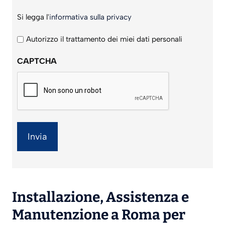
Si
Si legga l'
informativa sulla privacy
legga
l'informativa
Autorizzo il trattamento dei miei dati personali
sulla
CAPTCHA
privacy
*
Installazione
,
Assistenza
e
Manutenzione
a Roma per