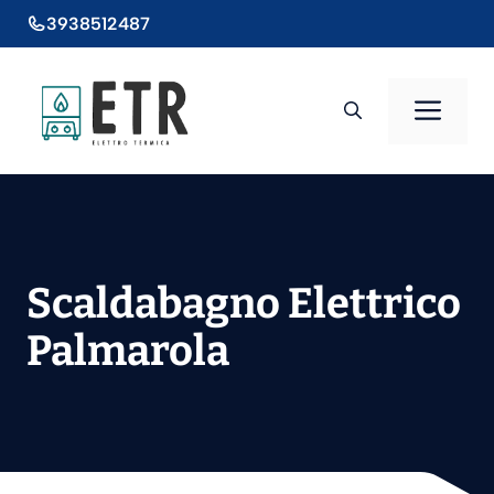
Vai
3938512487
al
contenuto
Men
Scaldabagno Elettrico
Palmarola