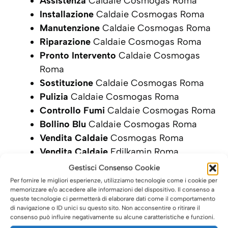
Assistenza
Caldaie Cosmogas Roma
Installazione
Caldaie Cosmogas Roma
Manutenzione
Caldaie Cosmogas Roma
Riparazione
Caldaie Cosmogas Roma
Pronto Intervento
Caldaie Cosmogas
Roma
Sostituzione
Caldaie Cosmogas Roma
Pulizia
Caldaie Cosmogas Roma
Controllo Fumi
Caldaie Cosmogas Roma
Bollino Blu
Caldaie Cosmogas Roma
Vendita Caldaie
Cosmogas Roma
Vendita Caldaie
Edilkamin Roma
Gestisci Consenso Cookie
SCRIVI ORA LA TUA RICHIESTA DI
Per fornire le migliori esperienze, utilizziamo tecnologie come i cookie per
INTERVENTO
memorizzare e/o accedere alle informazioni del dispositivo. Il consenso a
queste tecnologie ci permetterà di elaborare dati come il comportamento
di navigazione o ID unici su questo sito. Non acconsentire o ritirare il
consenso può influire negativamente su alcune caratteristiche e funzioni.