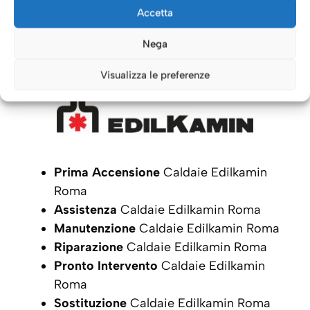
Caldaie Roma: i nostri servizi
Accetta
per le Caldaie
Edilkamin
Nega
Visualizza le preferenze
Prima Accensione
Caldaie Edilkamin
Roma
Assistenza
Caldaie Edilkamin Roma
Manutenzione
Caldaie Edilkamin Roma
Riparazione
Caldaie Edilkamin Roma
Pronto Intervento
Caldaie Edilkamin
Roma
Sostituzione
Caldaie Edilkamin Roma